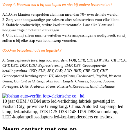
Vraag 4: Waarom zou u bij ons kopen en niet bij andere leveranciers?
A:1.Onze klanten verspreiden zich naar meer dan 70+ over de hele wereld.
2. Zorg voor hoogwaardige pre-sales en after-sales services voor elke klant.
3. Stabiele productielijn, strikte kwaliteitscontrole. Laat elke klant snel
hoogwaardige producten ontvangen.
4. U hoeft mij alleen maar te vertellen welke aanpassingen u nodig heeft, en wij
zullen u bij elke stap van het ontwerp voorzien.
Q5:Onze betaalmethode en logistiek?
A: Geaccepteerde leveringsvoorwaarden: FOB, CFR, CIF, EXW, FAS, CIP, FCA,
CPT, DEQ, DDP, DDU, Expresslevering, DAF, DES. Geaccepteerde
betalingsvaluta: USD, EUR, JPY, CAD, AUD, HKD, GBP, CNY, CHF.
Geaccepteerd betalingstype: T/T, MoneyGram, Creditcard, PayPal, Western
Union, Contant geld. Gesproken taal: Engels, Chinees, Spaans, Japans,
Portugees, Duits, Arabisch, Frans, Russisch, Koreaans, Hindi, Italiaans.
10 jaar OEM / ODM auto led-verlichting fabriek gevestigd in
Foshan City, provincie Guangdong, China. Auto led-koplamp, led-
lamp, led-mistlamp, D1S D2S D3S D4S D5S D8S xenonlamp,
LED-koplampclipsadapters.led-koplampdecoders en testbox.
Neem contact met ons op