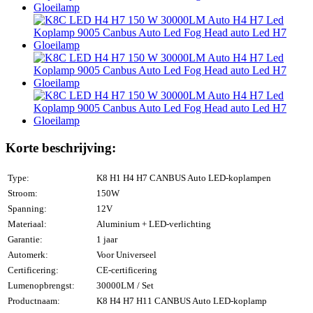
Korte beschrijving:
Type:
K8 H1 H4 H7 CANBUS Auto LED-koplampen
Stroom:
150W
Spanning:
12V
Materiaal:
Aluminium + LED-verlichting
Garantie:
1 jaar
Automerk:
Voor Universeel
Certificering:
CE-certificering
Lumenopbrengst:
30000LM / Set
Productnaam:
K8 H4 H7 H11 CANBUS Auto LED-koplamp