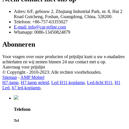
Adres: 6/F, gebouw 2, Zhujiang Industrial Park, nr. 8, Hai 2
Road Guicheng, Foshan, Guangdong, China, 528200.
Telefoon: +86-757-63355027
E-mail: info@car-refine.com
Whatsapp: 0086-13450824879
Abonneren
Voor vragen over onze producten of prijslijst kunt u uw e-mailadres
achterlaten en wij nemen binnen 24 uur contact met u op.
Aanvraag voor prijslijst
© Copyright - 2010-2023: Alle rechten voorbehouden.
Sitemap
-
AMP Mobiel
H7-lamp
,
H7-lamp geleid
,
Led H11-koplamp
,
Led-licht H11
,
H1
Led
,
h7 led-koplamp
,
Telefoon
Tel