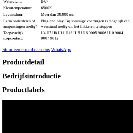
Waterdicht:
IP67
Kleurtemperatuur:
6500K
Levensduur:
Meer dan 30.000 uur
Extra onderdelen of
Plug-and-play. Bij sommige voertuigen is mogelijk een
aanpassingen nodig?
weerstand nodig om het flikkeren te stoppen
Toepasselijk
H4 H7 H8 H11 H13 H15 H16 9005 9006 H10 9004
stopcontact:
9007 9012
Stuur een e-mail naar ons
WhatsApp
Productdetail
Bedrijfsintroductie
Productlabels