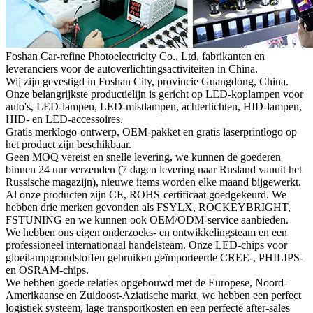
Foshan Car-refine Photoelectricity Co., Ltd, fabrikanten en
leveranciers voor de autoverlichtingsactiviteiten in China.
Wij zijn gevestigd in Foshan City, provincie Guangdong, China.
Onze belangrijkste productielijn is gericht op LED-koplampen voor
auto's, LED-lampen, LED-mistlampen, achterlichten, HID-lampen,
HID- en LED-accessoires.
Gratis merklogo-ontwerp, OEM-pakket en gratis laserprintlogo op
het product zijn beschikbaar.
Geen MOQ vereist en snelle levering, we kunnen de goederen
binnen 24 uur verzenden (7 dagen levering naar Rusland vanuit het
Russische magazijn), nieuwe items worden elke maand bijgewerkt.
Al onze producten zijn CE, ROHS-certificaat goedgekeurd. We
hebben drie merken gevonden als FSYLX, ROCKEYBRIGHT,
FSTUNING en we kunnen ook OEM/ODM-service aanbieden.
We hebben ons eigen onderzoeks- en ontwikkelingsteam en een
professioneel internationaal handelsteam. Onze LED-chips voor
gloeilampgrondstoffen gebruiken geïmporteerde CREE-, PHILIPS-
en OSRAM-chips.
We hebben goede relaties opgebouwd met de Europese, Noord-
Amerikaanse en Zuidoost-Aziatische markt, we hebben een perfect
logistiek systeem, lage transportkosten en een perfecte after-sales