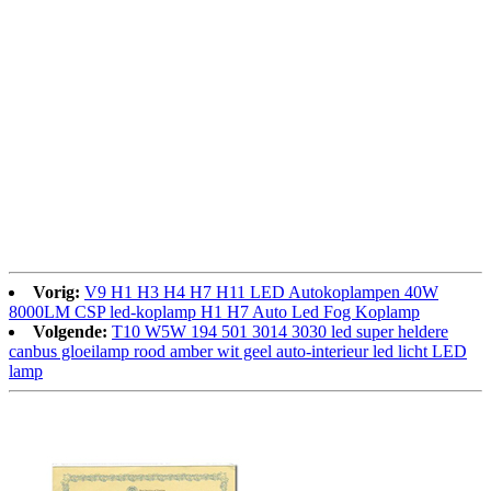
Vorig:
V9 H1 H3 H4 H7 H11 LED Autokoplampen 40W
8000LM CSP led-koplamp H1 H7 Auto Led Fog Koplamp
Volgende:
T10 W5W 194 501 3014 3030 led super heldere
canbus gloeilamp rood amber wit geel auto-interieur led licht LED
lamp